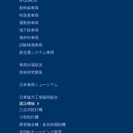
N-QUALIS
新幹線車両
特急形車両
通勤形車両
地下鉄車両
海外向車両
試験検測車両
新交通システム車両
車両出場状況
技術研究開発
日本車両ミュージアム
日車協力工場協同組合
建設機械
三点式杭打機
小型杭打機
障害撤去機・多目的掘削機
全回転チュービング装置