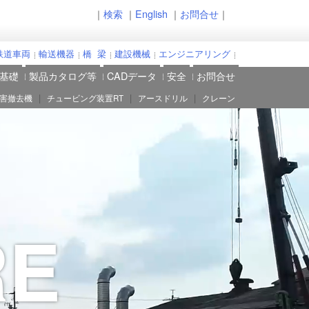
｜
検索
｜
English
｜
お問合せ
｜
鉄道車両
輸送機器
橋 梁
建設機械
エンジニアリング
基礎
製品カタログ等
CADデータ
安全
お問合せ
|
|
|
害撤去機
チュービング装置RT
アースドリル
クレーン
RE