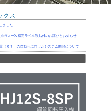
ックス
始しました
打機 排ガス一次指定ラベル誤貼付のお詫びとお知らせ
置（ＲＴ）の自動化に向けたシステム開発について
Next