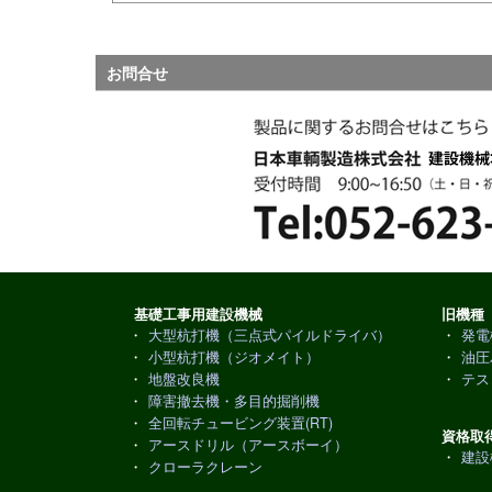
お問合せ
基礎工事用建設機械
旧機種
・
大型杭打機（三点式パイルドライバ）
・
発電
・
小型杭打機（ジオメイト）
・
油圧
・
地盤改良機
・
テス
・
障害撤去機・多目的掘削機
・
全回転チュービング装置(RT)
資格取
・
アースドリル（アースボーイ）
・
建設
・
クローラクレーン