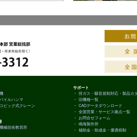
サポート
機
・
排ガス・騒音規制対応・製品カ
パイルハンマ
・
旧機種一覧
コピック式クレーン
・
CADデータダウンロード
・
全国営業・サービス拠点一覧
・
お問合せフォーム
得
・
鳴海製作所
機械技術教習所
・
補助金・助成金・優遇税制