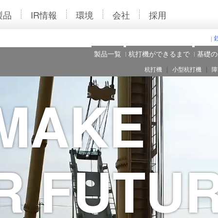
製品
IR情報
環境
会社
採用
製品一覧
杭打機ができるまで
基礎の
|
|
杭打機
小型杭打機
障
MAKE
R FUTU