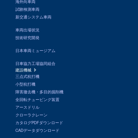
海外向車両
試験検測車両
新交通システム車両
車両出場状況
技術研究開発
日本車両ミュージアム
日車協力工場協同組合
建設機械
三点式杭打機
小型杭打機
障害撤去機・多目的掘削機
全回転チュービング装置
アースドリル
クローラクレーン
カタログPDFダウンロード
CADデータダウンロード