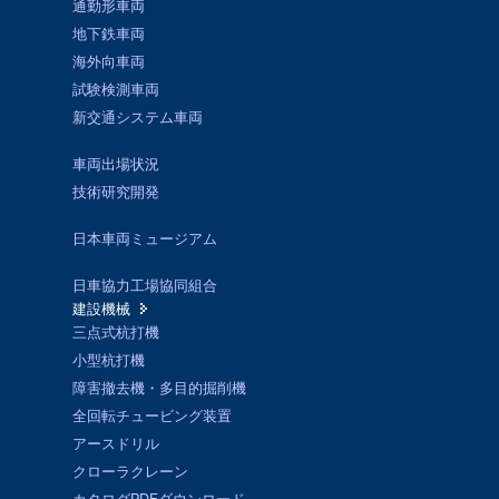
通勤形車両
地下鉄車両
海外向車両
試験検測車両
新交通システム車両
車両出場状況
技術研究開発
日本車両ミュージアム
日車協力工場協同組合
建設機械
三点式杭打機
小型杭打機
障害撤去機・多目的掘削機
全回転チュービング装置
アースドリル
クローラクレーン