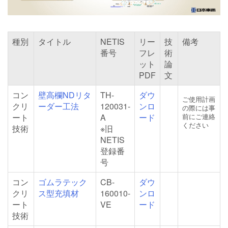
種別
タイトル
NETIS
リー
技
備考
番号
フレ
術
ット
論
PDF
文
コン
壁高欄NDリタ
TH-
ダウ
ご使用計画
クリ
ーダー工法
120031-
ンロ
の際には事
ート
A
ード
前にご連絡
ください
技術
※旧
NETIS
登録番
号
コン
ゴムラテック
CB-
ダウ
クリ
ス型充填材
160010-
ンロ
ート
VE
ード
技術