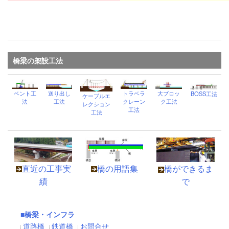
橋梁の架設工法
ベント工
送り出し
トラベラ
大ブロッ
BOSS工法
ケーブルエ
法
工法
クレーン
ク工法
レクション
工法
工法
直近の工事実
橋の用語集
橋ができるま
績
で
■橋梁・インフラ
道路橋
鉄道橋
お問合せ