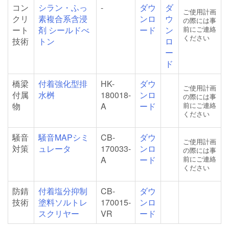
コン
シラン・ふっ
-
ダウ
ダ
ご使用計画
クリ
素複合系含浸
ンロ
ウ
の際には事
ート
剤 シールドべ
ード
ン
前にご連絡
ください
技術
トン
ロ
ー
ド
橋梁
付着強化型排
HK-
ダウ
ご使用計画
付属
水桝
180018-
ンロ
の際には事
物
A
ード
前にご連絡
ください
騒音
騒音MAPシミ
CB-
ダウ
ご使用計画
対策
ュレータ
170033-
ンロ
の際には事
A
ード
前にご連絡
ください
防錆
付着塩分抑制
CB-
ダウ
技術
塗料ソルトレ
170015-
ンロ
スクリヤー
VR
ード