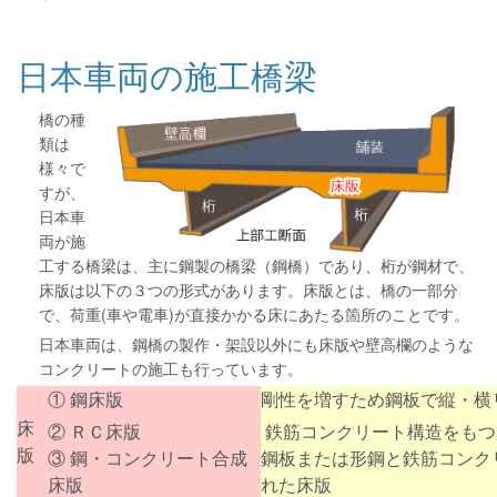
日本車両の施工橋梁
橋の種
類は
様々で
すが、
日本車
両が施
工する橋梁は、主に鋼製の橋梁（鋼橋）であり、桁が鋼材で、
床版は以下の３つの形式があります。床版とは、橋の一部分
で、荷重(車や電車)が直接かかる床にあたる箇所のことです。
日本車両は、鋼橋の製作・架設以外にも床版や壁高欄のような
コンクリートの施工も行っています。
① 鋼床版
剛性を増すため鋼板で縦・横
床
② ＲＣ床版
鉄筋コンクリート構造をもつ
版
③ 鋼・コンクリート合成
鋼板または形鋼と鉄筋コンク
床版
れた床版