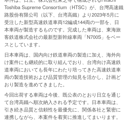
Toshiba Supreme Consortium（HTSC）が、台灣高速鐵
路股份有限公司（以下、台湾高鐵）より2023年5月に
受注した新型高速鉄道車両12編成144両の一部を、日
本車両が製造するものです。完成した車両は、東海旅
客鉄道株式会社の最新型新幹線車両「N700S」をベー
スとしています。
日本車両は、国内向け鉄道車両の製造に加え、海外向
け案件にも継続的に取り組んでおり、台湾向け高速鉄
道車両においても長年にわたり培ってきた高速鉄道車
両の製造技術および品質管理の知見を活かし、計画ど
おり製造を進めてきました。
今回出荷する車両は今後、既公表のとおり日立を通じ
て台湾高鐵へ順次納入される予定です。日本車両は、
引き続き品質と信頼性を最優先に、関係各社と緊密に
連携しながら、本案件を着実に推進してまいります。