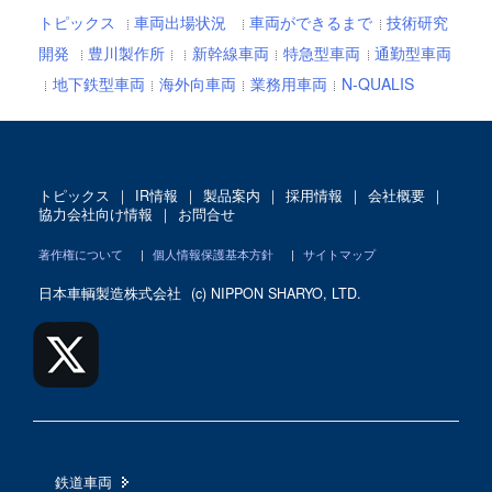
トピックス
車両出場状況
車両ができるまで
技術研究
開発
豊川製作所
新幹線車両
特急型車両
通勤型車両
地下鉄型車両
海外向車両
業務用車両
N-QUALIS
トピックス
｜
IR情報
｜
製品案内
｜
採用情報
｜
会社概要
｜
協力会社向け情報
｜
お問合せ
著作権について
|
個人情報保護基本方針
|
サイトマップ
日本車輌製造株式会社
(c) NIPPON SHARYO, LTD.
鉄道車両