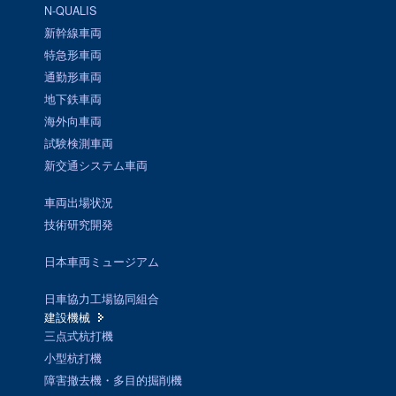
N-QUALIS
新幹線車両
特急形車両
通勤形車両
地下鉄車両
海外向車両
試験検測車両
新交通システム車両
車両出場状況
技術研究開発
日本車両ミュージアム
日車協力工場協同組合
建設機械
三点式杭打機
小型杭打機
障害撤去機・多目的掘削機