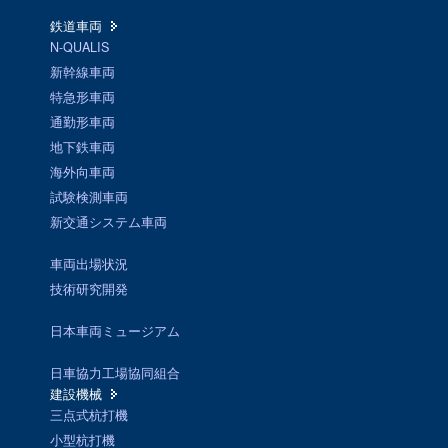
鉄道車両
N-QUALIS
新幹線車両
特急形車両
通勤形車両
地下鉄車両
海外向車両
試験検測車両
新交通システム車両
車両出場状況
技術研究開発
日本車両ミュージアム
日車協力工場協同組合
建設機械
三点式杭打機
小型杭打機