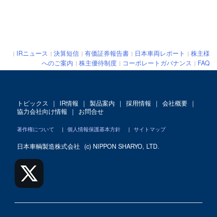
IRニュース
決算短信
有価証券報告書
日本車両レポート
株主様
へのご案内
株主優待制度
コーポレートガバナンス
FAQ
トピックス
｜
IR情報
｜
製品案内
｜
採用情報
｜
会社概要
｜
協力会社向け情報
｜
お問合せ
著作権について
|
個人情報保護基本方針
|
サイトマップ
日本車輌製造株式会社
(c) NIPPON SHARYO, LTD.