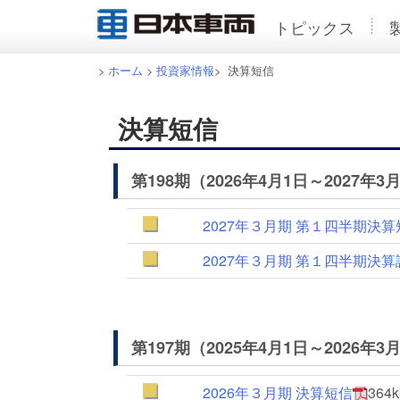
トピックス
>
ホーム
>
投資家情報
> 決算短信
決算短信
第198期（2026年4月1日～2027年3
2027年３月期
第１四半期決算
2027年３月期
第１四半期決算
第197期（2025年4月1日～2026年3
2026年３月期 決算短信
364k