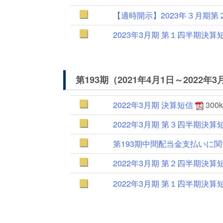
【適時開示】2023年３月期
2023年3月期 第１四半期決算
第193期（2021年4月1日～2022年3
2022年3月期 決算短信
300k
2022年3月期 第３四半期決算
第193期中間配当金支払いに
2022年3月期 第２四半期決算
2022年3月期 第１四半期決算