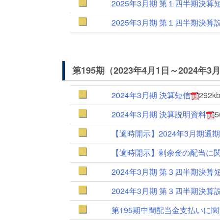
2025年3月期
第１四半期決算
2025年3月期
第１四半期決算
第195期（2023年4月1日～2024年3
2024年3月期
決算短信
292k
2024年3月期
決算説明資料
5
【適時開示】2024年3月期
【適時開示】剰余金の配当に
2024年3月期
第３四半期決算
2024年3月期
第３四半期決算
第195期中間配当金支払いに