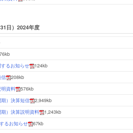
月31日）2024年度
b
76kb
関するお知らせ
124kb
短信
208kb
説明資料
576kb
間期）決算短信
2,949kb
間期）決算説明資料
1,243kb
関するお知らせ
67kb