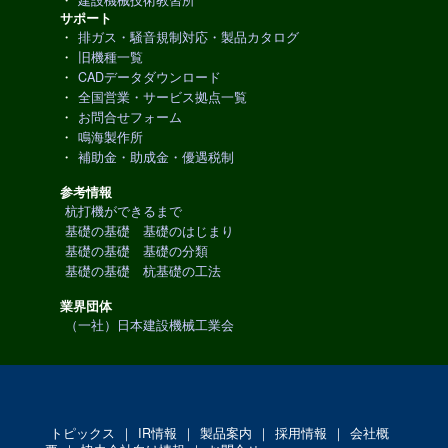
サポート
・
排ガス・騒音規制対応・製品カタログ
・
旧機種一覧
・
CADデータダウンロード
・
全国営業・サービス拠点一覧
・
お問合せフォーム
・
鳴海製作所
・
補助金・助成金・優遇税制
参考情報
杭打機ができるまで
基礎の基礎 基礎のはじまり
基礎の基礎 基礎の分類
基礎の基礎 杭基礎の工法
業界団体
（一社）日本建設機械工業会
トピックス
｜
IR情報
｜
製品案内
｜
採用情報
｜
会社概