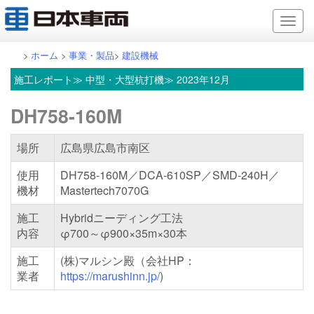
>
ホーム
>
事業・製品
>
建設機械
施工レポート
≫ 中型・大型杭打機≫ 2023年12月
DH758-160M
場所
広島県広島市南区
使用
DH758-160M／DCA-610SP／SMD-240H／
機材
Mastertech7070G
施工
Hybridニーディング工法
内容
φ700～φ900×35m×30本
施工
(株)マルシン殿（会社HP：
業者
https://marushinn.jp/
)