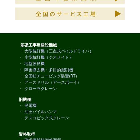
基礎工事用建設機械
・
大型杭打機（三点式パイルドライバ）
・
小型杭打機（ジオメイト）
・
地盤改良機
・
障害撤去機・多目的掘削機
・
全回転チュービング装置(RT)
・
アースドリル（アースボーイ）
・
クローラクレーン
旧機種
・
発電機
・
油圧パイルハンマ
・
テスコピック式クレーン
資格取得
・
建設機械技術教習所