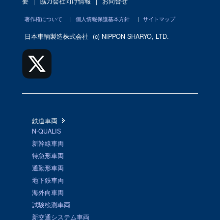
要
｜
協力会社向け情報
｜
お問合せ
著作権について
|
個人情報保護基本方針
|
サイトマップ
日本車輌製造株式会社
(c) NIPPON SHARYO, LTD.
鉄道車両
N-QUALIS
新幹線車両
特急形車両
通勤形車両
地下鉄車両
海外向車両
試験検測車両
新交通システム車両