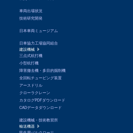
車両出場状況
技術研究開発
日本車両ミュージアム
日車協力工場協同組合
建設機械
三点式杭打機
小型杭打機
障害撤去機・多目的掘削機
全回転チュービング装置
アースドリル
クローラクレーン
カタログPDFダウンロード
CADデータダウンロード
建設機械・技術教習所
輸送機器
民生用バルクローリ