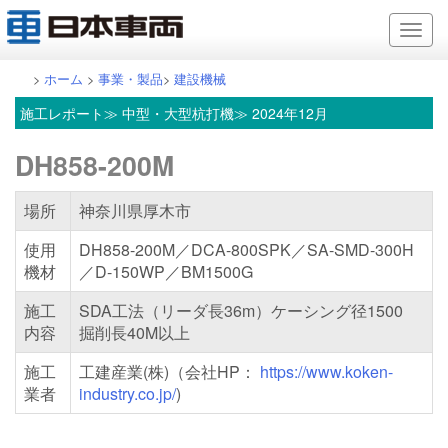
>
ホーム
>
事業・製品
>
建設機械
施工レポート
≫ 中型・大型杭打機≫ 2024年12月
DH858-200M
場所
神奈川県厚木市
使用
DH858-200M／DCA-800SPK／SA-SMD-300H
機材
／D-150WP／BM1500G
施工
SDA工法（リーダ長36m）ケーシング径1500
内容
掘削長40M以上
施工
工建産業(株)（会社HP：
https://www.koken-
業者
industry.co.jp/
)