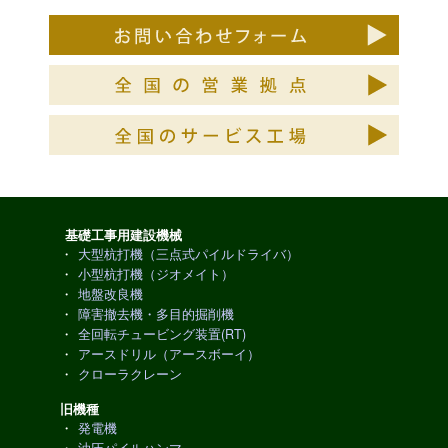
基礎工事用建設機械
・
大型杭打機（三点式パイルドライバ）
・
小型杭打機（ジオメイト）
・
地盤改良機
・
障害撤去機・多目的掘削機
・
全回転チュービング装置(RT)
・
アースドリル（アースボーイ）
・
クローラクレーン
旧機種
・
発電機