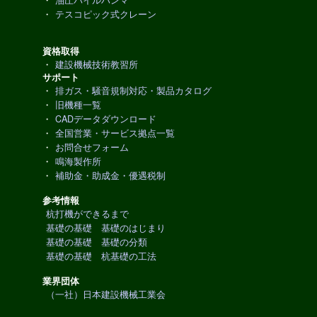
・
油圧パイルハンマ
・
テスコピック式クレーン
資格取得
・
建設機械技術教習所
サポート
・
排ガス・騒音規制対応・製品カタログ
・
旧機種一覧
・
CADデータダウンロード
・
全国営業・サービス拠点一覧
・
お問合せフォーム
・
鳴海製作所
・
補助金・助成金・優遇税制
参考情報
杭打機ができるまで
基礎の基礎 基礎のはじまり
基礎の基礎 基礎の分類
基礎の基礎 杭基礎の工法
業界団体
（一社）日本建設機械工業会