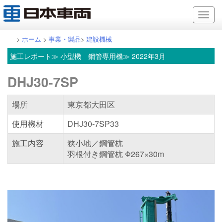
>
ホーム
>
事業・製品
>
建設機械
施工レポート
≫ 小型機 鋼管専用機≫ 2022年3月
DHJ30-7SP
場所
東京都大田区
使用機材
DHJ30-7SP33
施工内容
狭小地／鋼管杭
羽根付き鋼管杭 Φ267×30m