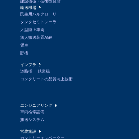
建設機械・技術教習所
輸送機器
民生用バルクローリ
タンクセミトレーラ
大型陸上車両
無人搬送装置AGV
貨車
貯槽
インフラ
道路橋
鉄道橋
コンクリートの品質向上技術
エンジニアリング
車両検修設備
搬送システム
営農施設
カントリーエレベーター