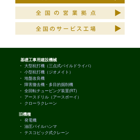
基礎工事用建設機械
・
大型杭打機（三点式パイルドライバ）
・
小型杭打機（ジオメイト）
・
地盤改良機
・
障害撤去機・多目的掘削機
・
全回転チュービング装置(RT)
・
アースドリル（アースボーイ）
・
クローラクレーン
旧機種
・
発電機
・
油圧パイルハンマ
・
テスコピック式クレーン