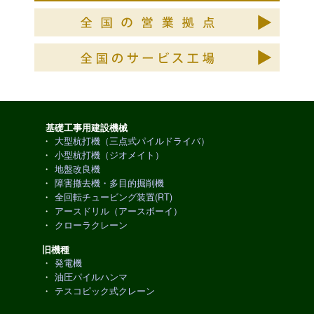
基礎工事用建設機械
・
大型杭打機（三点式パイルドライバ）
・
小型杭打機（ジオメイト）
・
地盤改良機
・
障害撤去機・多目的掘削機
・
全回転チュービング装置(RT)
・
アースドリル（アースボーイ）
・
クローラクレーン
旧機種
・
発電機
・
油圧パイルハンマ
・
テスコピック式クレーン