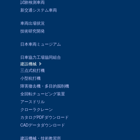
試験検測車両
新交通システム車両
車両出場状況
技術研究開発
日本車両ミュージアム
日車協力工場協同組合
建設機械
三点式杭打機
小型杭打機
障害撤去機・多目的掘削機
全回転チュービング装置
アースドリル
クローラクレーン
カタログPDFダウンロード
CADデータダウンロード
建設機械・技術教習所