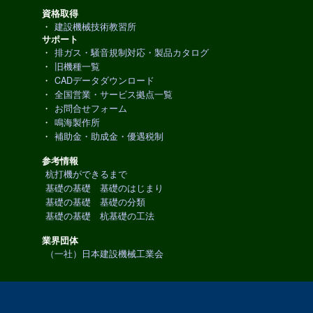
資格取得
・
建設機械技術教習所
サポート
・
排ガス・騒音規制対応・製品カタログ
・
旧機種一覧
・
CADデータダウンロード
・
全国営業・サービス拠点一覧
・
お問合せフォーム
・
鳴海製作所
・
補助金・助成金・優遇税制
参考情報
杭打機ができるまで
基礎の基礎 基礎のはじまり
基礎の基礎 基礎の分類
基礎の基礎 杭基礎の工法
業界団体
（一社）日本建設機械工業会