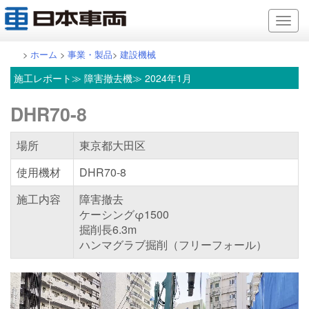
>
ホーム
>
事業・製品
>
建設機械
施工レポート
≫ 障害撤去機≫ 2024年1月
DHR70-8
場所
東京都大田区
使用機材
DHR70-8
施工内容
障害撤去
ケーシングφ1500
掘削長6.3m
ハンマグラブ掘削（フリーフォール）