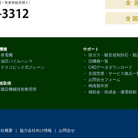
機種
サポート
発電機
・
排ガス・騒音規制対応・製
油圧パイルハンマ
・
旧機種一覧
テスコピック式クレーン
・
CADデータダウンロード
・
全国営業・サービス拠点一
・
お問合せフォーム
格取得
・
鳴海製作所
建設機械技術教習所
・
補助金・助成金・優遇税制
会社概要
｜
協力会社向け情報
｜
お問合せ