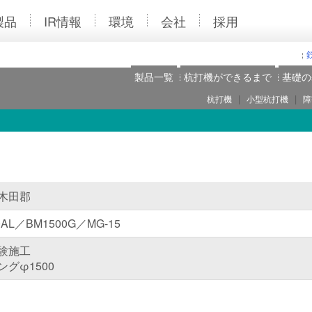
製品
IR情報
環境
会社
採用
製品一覧
杭打機ができるまで
基礎の
|
|
杭打機
小型杭打機
障
月
木田郡
0AL／BM1500G／MG-15
験施工
グφ1500