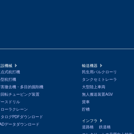
建設機械
輸送機器
三点式杭打機
民生用バルクローリ
小型杭打機
タンクセミトレーラ
障害撤去機・多目的掘削機
大型陸上車両
全回転チュービング装置
無人搬送装置AGV
アースドリル
貨車
クローラクレーン
貯槽
カタログPDFダウンロード
インフラ
CADデータダウンロード
道路橋
鉄道橋