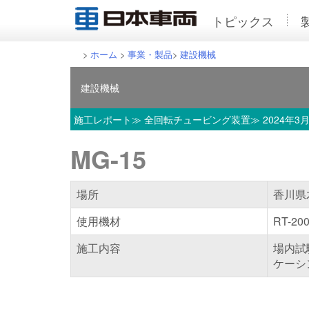
トピックス
>
ホーム
>
事業・製品
>
建設機械
建設機械
施工レポート
≫ 全回転チュービング装置≫ 2024年3
MG-15
場所
香川県
使用機材
RT-20
施工内容
場内試
ケーシン