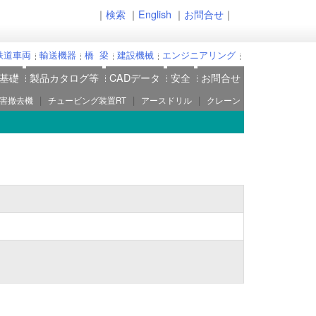
｜
検索
｜
English
｜
お問合せ
｜
鉄道車両
輸送機器
橋 梁
建設機械
エンジニアリング
基礎
製品カタログ等
CADデータ
安全
お問合せ
|
|
|
害撤去機
チュービング装置RT
アースドリル
クレーン