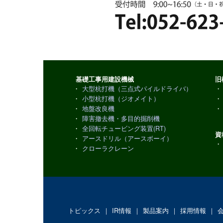
基礎工事用建設機械
旧
・
大型杭打機（三点式パイルドライバ）
・
・
小型杭打機（ジオメイト）
・
・
地盤改良機
・
・
障害撤去機・多目的掘削機
・
全回転チュービング装置(RT)
資
・
アースドリル（アースボーイ）
・
・
クローラクレーン
トピックス
｜
IR情報
｜
製品案内
｜
採用情報
｜