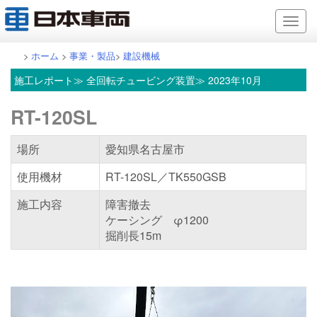
>
ホーム
>
事業・製品
>
建設機械
施工レポート
≫ 全回転チュービング装置≫ 2023年10月
RT-120SL
場所
愛知県名古屋市
使用機材
RT-120SL／TK550GSB
施工内容
障害撤去
ケーシング φ1200
掘削長15m