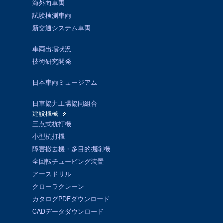
海外向車両
試験検測車両
新交通システム車両
車両出場状況
技術研究開発
日本車両ミュージアム
日車協力工場協同組合
建設機械
三点式杭打機
小型杭打機
障害撤去機・多目的掘削機
全回転チュービング装置
アースドリル
クローラクレーン
カタログPDFダウンロード
CADデータダウンロード