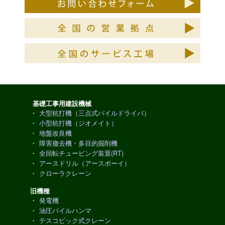
基礎工事用建設機械
・
大型杭打機（三点式パイルドライバ）
・
小型杭打機（ジオメイト）
・
地盤改良機
・
障害撤去機・多目的掘削機
・
全回転チュービング装置(RT)
・
アースドリル（アースボーイ）
・
クローラクレーン
旧機種
・
発電機
・
油圧パイルハンマ
・
テスコピック式クレーン