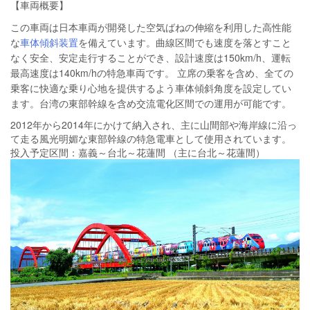
【車両概要】
この車両は日本車両が開発した空気ばねの伸縮を利用した高性能
な
車体傾斜装置
を備えています。曲線区間でも速度を落とすこと
なく安全、安定走行することができ、設計速度は150km/h、運転
最高速度は140km/hの特急車両です。 立席の乗客を含め、全ての
乗客に快適な乗り心地を提供するよう車体傾斜角度を設定してい
ます。台湾の東部幹線を含め交流電化区間での運用が可能です。
2012年から2014年にかけて納入され、主に山間部や海岸線に沿っ
て走る風光明媚な東部幹線の特急電車として使用されています。
投入予定区間：嘉義～台北～花蓮間 （主に台北～花蓮間）