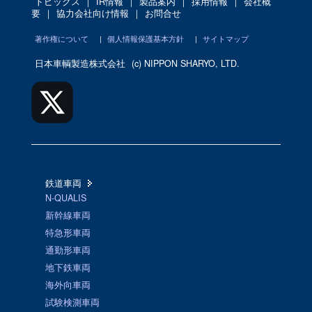
トピックス
｜
IR情報
｜
製品案内
｜
採用情報
｜
会社概
要
｜
協力会社向け情報
｜
お問合せ
著作権について
|
個人情報保護基本方針
|
サイトマップ
日本車輌製造株式会社
(c) NIPPON SHARYO, LTD.
鉄道車両
N-QUALIS
新幹線車両
特急形車両
通勤形車両
地下鉄車両
海外向車両
試験検測車両