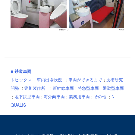
■
鉄道車両
トピックス
車両出場状況
車両ができるまで
技術研究
開発
豊川製作所
新幹線車両
特急型車両
通勤型車両
地下鉄型車両
海外向車両
業務用車両
その他
N-
QUALIS