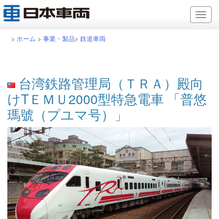
>
ホーム
>
事業・製品
>
鉄道車両
台湾鉄路管理局（ＴＲＡ）殿向
けTＥＭＵ2000型特急電車 「普悠
瑪號（プユマ号）」