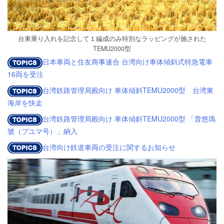
台東乗り入れを記念して１編成のみ特別なラッピングが施された
TEMU2000型
日本車両と住友商事連合 台湾向け車体傾斜式特急電車
16両を受注
台湾鉄路管理局殿向け 車体傾斜TEMU2000型 台湾東
海岸を快走
台湾鉄路管理局殿向け 車体傾斜TEMU2000型 「普悠瑪
號（プユマ号）」納入
台湾向け鉄道車両の受注に関するお知らせ