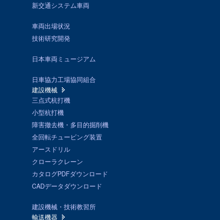
新交通システム車両
車両出場状況
技術研究開発
日本車両ミュージアム
日車協力工場協同組合
建設機械
三点式杭打機
小型杭打機
障害撤去機・多目的掘削機
全回転チュービング装置
アースドリル
クローラクレーン
カタログPDFダウンロード
CADデータダウンロード
建設機械・技術教習所
輸送機器