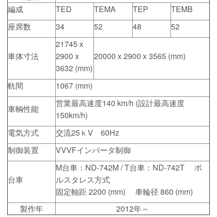
編成
TED
TEM
A
TEP
TEM
B
座席数
34
52
48
52
21745 x
車体寸法
2900 x
20000 x 2900 x 3565 (mm)
3632 (mm)
軌間
1067 (mm)
営業最高速度140 km/h (設計最高速度
車輌性能
150km/h)
電気方式
交流25ｋV 60Hz
制御装置
VVVFインバータ制御
M台車：ND-742M / T台車：ND-742T ボ
台車
ルスタレス方式
固定軸距 2200 (mm) 車輪径 860 (mm)
製作年
2012年～