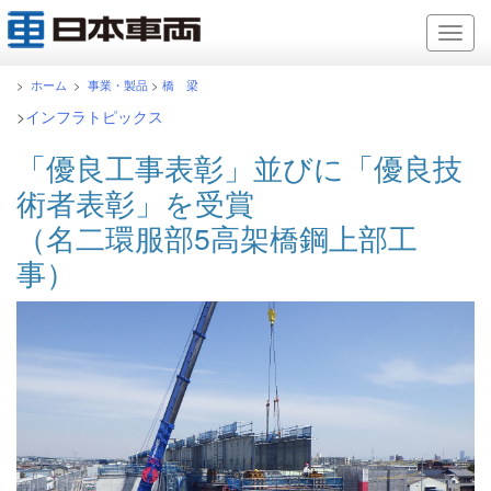
>
ホーム
>
事業・製品
>
橋 梁
>
インフラトピックス
「優良工事表彰」並びに「優良技
術者表彰」を受賞
（名二環服部5高架橋鋼上部工
事）