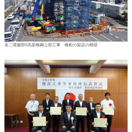
名二環服部5高架橋鋼上部工事 橋桁の架設の模様