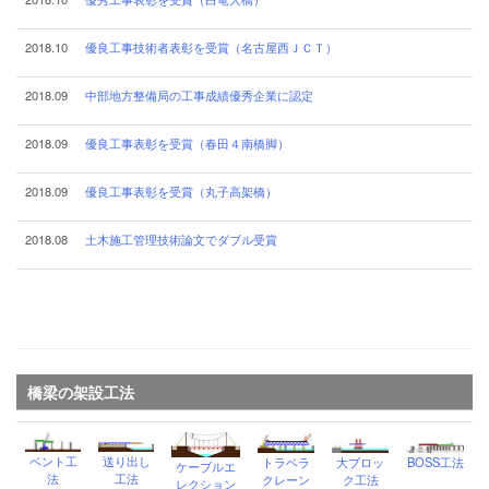
2018.10
優良工事技術者表彰を受賞（名古屋西ＪＣＴ）
2018.09
中部地方整備局の工事成績優秀企業に認定
2018.09
優良工事表彰を受賞（春田４南橋脚）
2018.09
優良工事表彰を受賞（丸子高架橋）
2018.08
土木施工管理技術論文でダブル受賞
橋梁の架設工法
ベント工
送り出し
トラベラ
大ブロッ
BOSS工法
ケーブルエ
法
工法
クレーン
ク工法
レクション