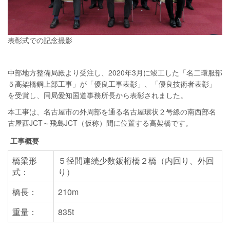
表彰式での記念撮影
中部地方整備局殿より受注し、2020年3月に竣工した「名二環服部
５高架橋鋼上部工事」が「優良工事表彰」、「優良技術者表彰」
を受賞し、同局愛知国道事務所長から表彰されました。
本工事は、名古屋市の外周部を通る名古屋環状２号線の南西部名
古屋西JCT～飛島JCT（仮称）間に位置する高架橋です。
工事概要
橋梁形
５径間連続少数鈑桁橋２橋（内回り、外回
式：
り）
橋長：
210m
重量：
835t