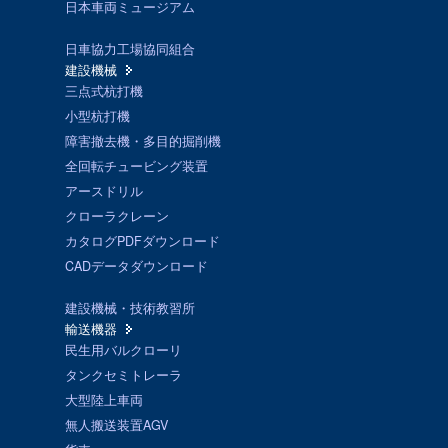
日本車両ミュージアム
日車協力工場協同組合
建設機械
三点式杭打機
小型杭打機
障害撤去機・多目的掘削機
全回転チュービング装置
アースドリル
クローラクレーン
カタログPDFダウンロード
CADデータダウンロード
建設機械・技術教習所
輸送機器
民生用バルクローリ
タンクセミトレーラ
大型陸上車両
無人搬送装置AGV