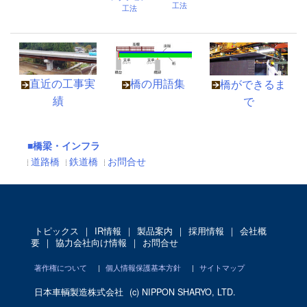
工法
工法
直近の工事実
橋の用語集
橋ができるま
績
で
■橋梁・インフラ
道路橋
鉄道橋
お問合せ
トピックス
｜
IR情報
｜
製品案内
｜
採用情報
｜
会社概
要
｜
協力会社向け情報
｜
お問合せ
著作権について
|
個人情報保護基本方針
|
サイトマップ
日本車輌製造株式会社
(c) NIPPON SHARYO, LTD.